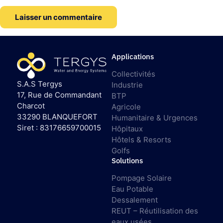
Applications
Collectivités
S.A.S Tergys
Industrie
17, Rue de Commandant
BTP
Charcot
Agricole
33290 BLANQUEFORT
Humanitaire & Urgences
Siret : 83176659700015
Hôpitaux
Hôtels & Resorts
Golfs
Solutions
Pompage Solaire
Eau Potable
Dessalement
REUT – Réutilisation des
eaux usées